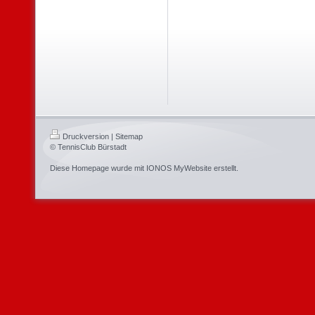
Druckversion
|
Sitemap
© TennisClub Bürstadt
Diese Homepage wurde mit
IONOS MyWebsite
erstellt.