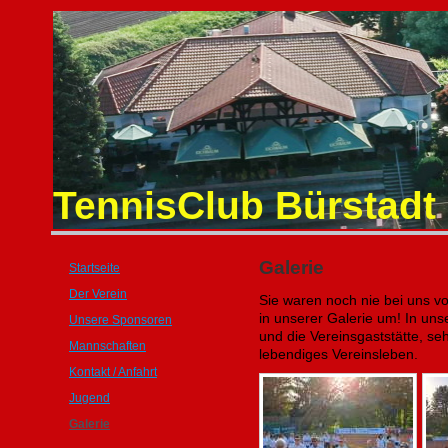
TennisClub Bürstadt 
Galerie
Startseite
Der Verein
Sie waren noch nie bei uns v
in unserer Galerie um! In uns
Unsere Sponsoren
und die Vereinsgaststätte, se
Mannschaften
lebendiges Vereinsleben.
Kontakt / Anfahrt
Jugend
Galerie