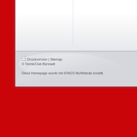
Druckversion
|
Sitemap
© TennisClub Bürstadt
Diese Homepage wurde mit
IONOS MyWebsite
erstellt.